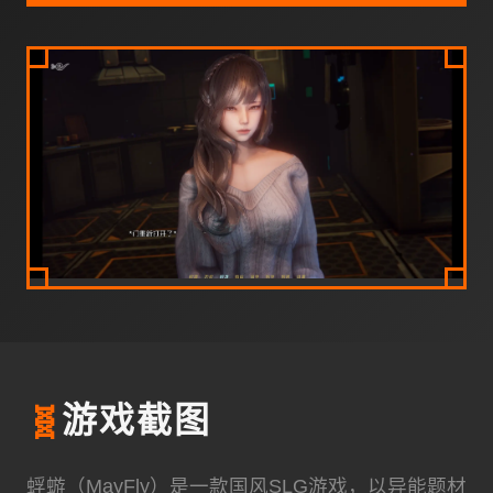
🧬
游戏截图
蜉蝣（MayFly）是一款国风SLG游戏，以异能题材