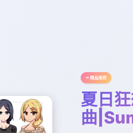
⚰️ 精品推荐
夏日狂
曲|Su