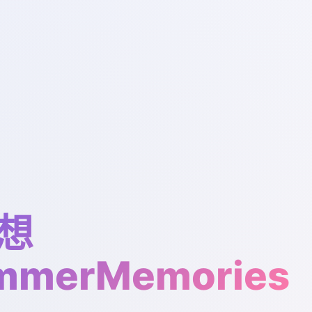
想
mmerMemories