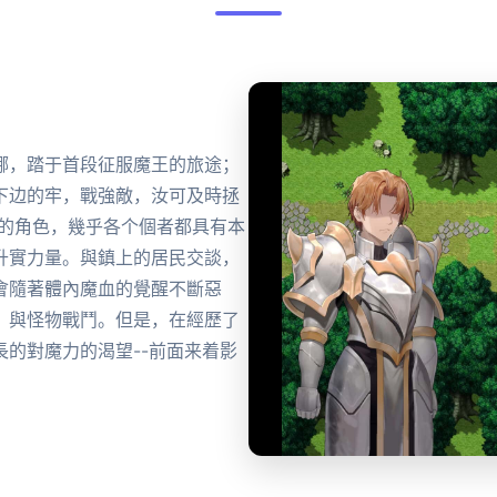
娜，踏于首段征服魔王的旅途；
下边的牢，戰強敵，汝可及時拯
色的角色，幾乎各个個者都具有本
升實力量。與鎮上的居民交談，
會隨著體內魔血的覺醒不斷惡
，與怪物戰鬥。但是，在經歷了
的對魔力的渴望--前面来着影