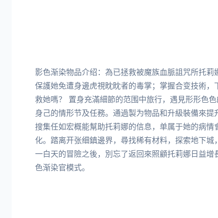
影色渐染物品介绍：為已拯救被魔族血脈詛咒所托莉
保護她免遭身邊虎視眈眈者的毒掌；掌握合变技術，
救她嗎？ 置身充滿細節的范围中旅行，遇見形形色
身己的情形节及任務。通過製为物品和升級裝備來提
搜集任如宏概能幫助托莉娜的信息，单属于她的病情
化。踏离开张细鎮邊界，尋找稀有材料，探索地下城
一白天的冒險之後，別忘了返回來照顧托莉娜日益增長
色渐染官模式。