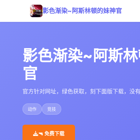
影色渐染~阿斯林顿的妹神官
影色渐染~阿斯林
官
官方针对网址，绿色获取，刻下面版下载，没
动作
竞技
🔫 免费下载