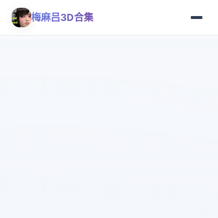
梅麻吕3D合集